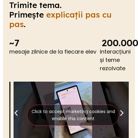
Trimite tema.
Primește
explicații pas cu
pas
.
~
7
200.00
mesaje zilnice de la fiecare elev
interacțiuni
și teme
rezolvate
Click to accept marketing cookies and
enable this content