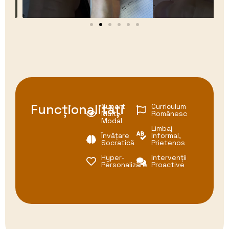
Funcționalități
Suport
Curriculum
Multi-
Românesc
Modal
Limbaj
Învățare
Informal,
Socratică
Prietenos
Hyper-
Intervenții
Personalizare
Proactive