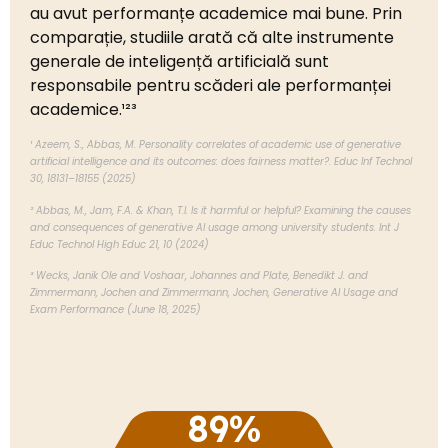
au avut performanțe academice mai bune. Prin
comparație, studiile arată că alte instrumente
generale de inteligență artificială sunt
responsabile pentru scăderi ale performanței
academice.¹²³
¹ Azeem, S., Abbas, M. Personality correlates of academic use of generative
artificial intelligence and its outcomes: does fairness matter?. Educ Inf Technol
30, 18131–18155 (2025)
² Abbas, M., Jam, F.A. & Khan, T.I. Is it harmful or helpful? Examining the causes
and consequences of generative AI usage among university students. Int J
Educ Technol High Educ 21, 10 (2024)
³ Wecks, Janik Ole and Voshaar, Johannes and Plate, Benedikt J. and
Zimmermann, Jochen and Zimmermann, Jochen, Generative AI Usage and
Exam Performance (June 18, 2025)
89
%